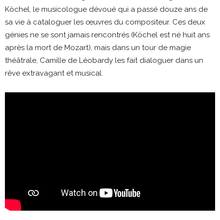
Köchel, le musicologue dévoué qui a passé douze ans de
sa vie à cataloguer les œuvres du compositeur. Ces deux
génies ne se sont jamais rencontrés (Köchel est né huit ans
après la mort de Mozart), mais dans un tour de magie
théâtrale, Camille de Léobardy les fait dialoguer dans un
rêve extravagant et musical.