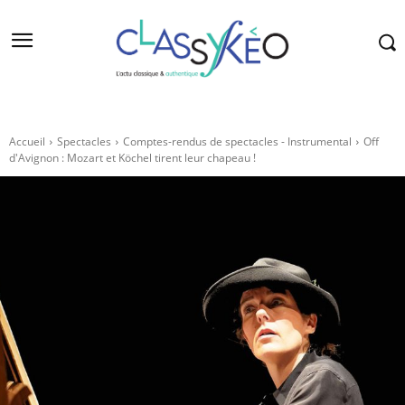
Accueil
Spectacles
Comptes-rendus de spectacles - Instrumental
Off
d'Avignon : Mozart et Köchel tirent leur chapeau !