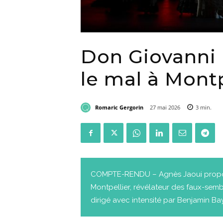
Don Giovanni p
le mal à Montp
Romaric Gergorin
27 mai 2026
3
min.
COMPTE-RENDU – Agnès Jaoui prop
Montpellier, révélateur des faux-semb
dirigé avec intensité par Benjamin Bay