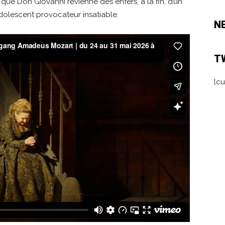
que Don Giovanni revienne des enfers, à la fin, d’un
olescent provocateur insatiable.
N
T
[cu