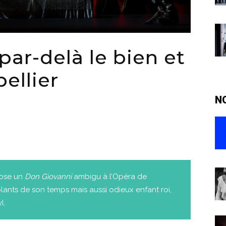
ar-delà le bien et
ellier
N
ose un
Don Giovanni
ambigu à l’Opéra de
lants de son temps mais aussi odieux enfant roi,
l.