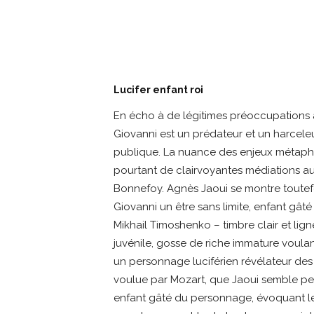
Lucifer enfant roi
En écho à de légitimes préoccupations a
Giovanni est un prédateur et un harcel
publique. La nuance des enjeux métaph
pourtant de clairvoyantes médiations a
Bonnefoy. Agnès Jaoui se montre toutefoi
Giovanni un être sans limite, enfant gât
Mikhail Timoshenko – timbre clair et li
juvénile, gosse de riche immature voulant
un personnage luciférien révélateur des
voulue par Mozart, que Jaoui semble per
enfant gâté du personnage, évoquant le