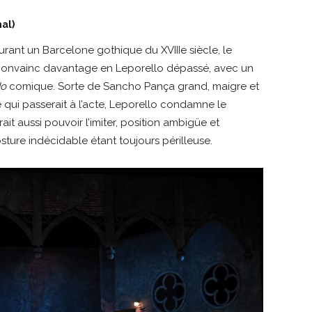
al)
urant un Barcelone gothique du XVIIIe siècle, le
convainc davantage en Leporello dépassé, avec un
do
comique. Sorte de Sancho Pança grand, maigre et
 qui passerait à l’acte, Leporello condamne le
t aussi pouvoir l’imiter, position ambigüe et
osture indécidable étant toujours périlleuse.