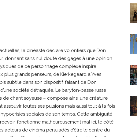
ctuelles, la cinéaste déclare volontiers que Don
eur, donnant sans nul doute des gages à une opinion
ysiques de ce personnage complexe inspira
ux plus grands penseurs, de Kierkegaard à Yves
s subtile dans son dispositif, faisant de Don
é d’une société détraquée. Le baryton-basse russe
gne de chant soyeuse – compose ainsi une créature
 assouvir toutes ses pulsions mais aussi tout à la fois
 hypocrisies sociales de son temps. Cette ambiguïté
cevoir, fonctionne malheureusement mal ici, le côté
s acteurs de cinéma persuadés d’être le centre du