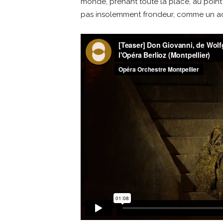
monde, prenant toute la place, au point 
pas insolemment frondeur, comme un ad