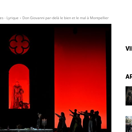
s - Lyrique
Don Giovanni par-delà le bien et le mal à Montpellier
V
A