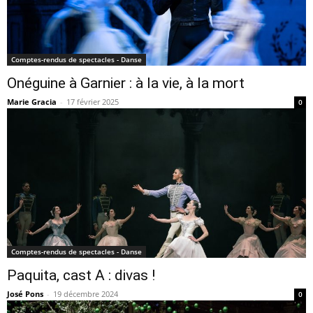
Comptes-rendus de spectacles - Danse
Onéguine à Garnier : à la vie, à la mort
Marie Gracia
-
17 février 2025
0
Comptes-rendus de spectacles - Danse
Paquita, cast A : divas !
José Pons
-
19 décembre 2024
0