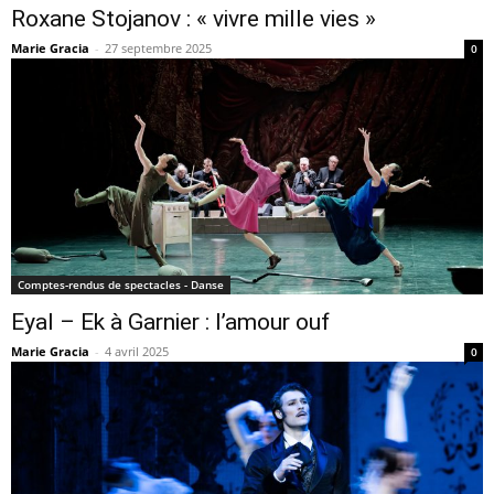
Roxane Stojanov : « vivre mille vies »
Marie Gracia
-
27 septembre 2025
0
Comptes-rendus de spectacles - Danse
Eyal – Ek à Garnier : l’amour ouf
Marie Gracia
-
4 avril 2025
0