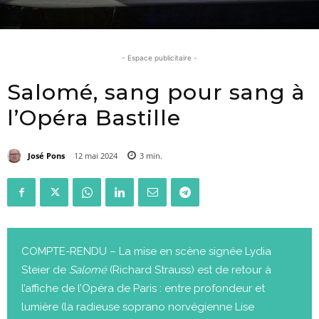
- Espace publicitaire -
Salomé, sang pour sang à
l’Opéra Bastille
José Pons
12 mai 2024
3
min.
COMPTE-RENDU – La mise en scène signée Lydia
Steier de
Salomé
(Richard Strauss) est de retour à
l’affiche de l’Opéra de Paris : entre profondeur et
lumière (la radieuse soprano norvégienne Lise