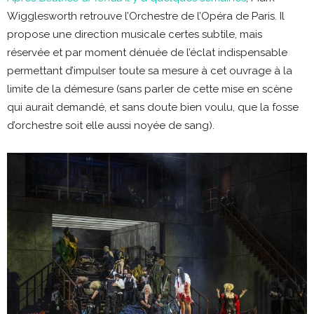
Wigglesworth retrouve l’Orchestre de l’Opéra de Paris. Il
propose une direction musicale certes subtile, mais
réservée et par moment dénuée de l’éclat indispensable
permettant d’impulser toute sa mesure à cet ouvrage à la
limite de la démesure (sans parler de cette mise en scène
qui aurait demandé, et sans doute bien voulu, que la fosse
d’orchestre soit elle aussi noyée de sang).