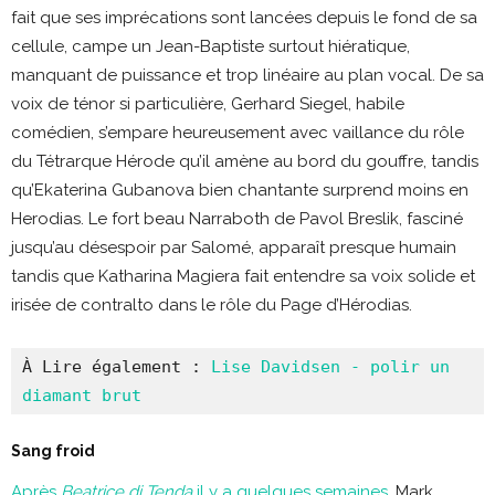
fait que ses imprécations sont lancées depuis le fond de sa
cellule, campe un Jean-Baptiste surtout hiératique,
manquant de puissance et trop linéaire au plan vocal. De sa
voix de ténor si particulière, Gerhard Siegel, habile
comédien, s’empare heureusement avec vaillance du rôle
du Tétrarque Hérode qu’il amène au bord du gouffre, tandis
qu’Ekaterina Gubanova bien chantante surprend moins en
Herodias. Le fort beau Narraboth de Pavol Breslik, fasciné
jusqu’au désespoir par Salomé, apparaît presque humain
tandis que Katharina Magiera fait entendre sa voix solide et
irisée de contralto dans le rôle du Page d’Hérodias.
À Lire également : 
Lise Davidsen - polir un 
diamant brut
Sang froid
Après
Beatrice di Tenda
il y a quelques semaines
, Mark