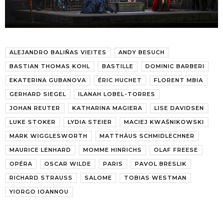
ALEJANDRO BALIÑAS VIEITES
ANDY BESUCH
BASTIAN THOMAS KOHL
BASTILLE
DOMINIC BARBERI
EKATERINA GUBANOVA
ÉRIC HUCHET
FLORENT MBIA
GERHARD SIEGEL
ILANAH LOBEL-TORRES
JOHAN REUTER
KATHARINA MAGIERA
LISE DAVIDSEN
LUKE STOKER
LYDIA STEIER
MACIEJ KWAŚNIKOWSKI
MARK WIGGLESWORTH
MATTHÄUS SCHMIDLECHNER
MAURICE LENHARD
MOMME HINRICHS
OLAF FREESE
OPÉRA
OSCAR WILDE
PARIS
PAVOL BRESLIK
RICHARD STRAUSS
SALOME
TOBIAS WESTMAN
YIORGO IOANNOU