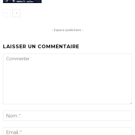
- Espace publicitaire -
LAISSER UN COMMENTAIRE
Commenter
:
N
:*
E