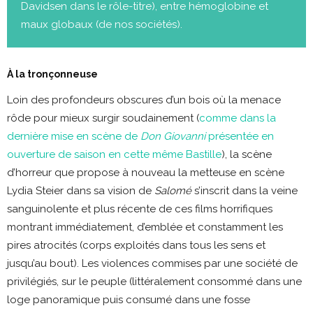
Davidsen dans le rôle-titre), entre hémoglobine et
maux globaux (de nos sociétés).
À la tronçonneuse
Loin des profondeurs obscures d’un bois où la menace
rôde pour mieux surgir soudainement (
comme dans la
dernière mise en scène de
Don Giovanni
présentée en
ouverture de saison en cette même Bastille
), la scène
d’horreur que propose à nouveau la metteuse en scène
Lydia Steier dans sa vision de
Salomé
s’inscrit dans la veine
sanguinolente et plus récente de ces films horrifiques
montrant immédiatement, d’emblée et constamment les
pires atrocités (corps exploités dans tous les sens et
jusqu’au bout). Les violences commises par une société de
privilégiés, sur le peuple (littéralement consommé dans une
loge panoramique puis consumé dans une fosse