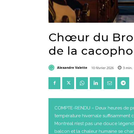
Chœur du Brou
de la cacopho
Alexandre Valette
10 février 2026
3
min.
COMPTE-RENDU – Deux heures de pro
température hivernale suffisamment 
Montréal n’est pas une douce légende
balcon et la chaleur humaine se charge