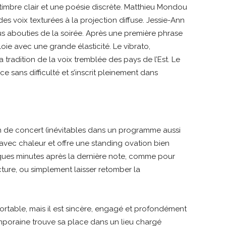
 timbre clair et une poésie discrète. Matthieu Mondou
 voix texturées à la projection diffuse. Jessie-Ann
lus abouties de la soirée. Après une première phrase
oie avec une grande élasticité. Le vibrato,
tradition de la voix tremblée des pays de l’Est. Le
pace sans difficulté et s’inscrit pleinement dans
n de concert (inévitables dans un programme aussi
n avec chaleur et offre une standing ovation bien
ques minutes après la dernière note, comme pour
cture, ou simplement laisser retomber la
ortable, mais il est sincère, engagé et profondément
mporaine trouve sa place dans un lieu chargé