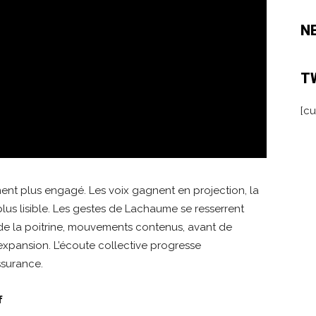
N
T
[cu
ment plus engagé. Les voix gagnent en projection, la
t plus lisible. Les gestes de Lachaume se resserrent
 de la poitrine, mouvements contenus, avant de
expansion. L’écoute collective progresse
ssurance.
f