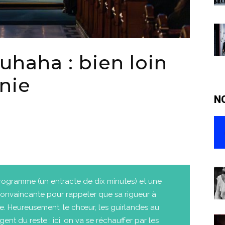
haha : bien loin
nie
N
gramme (un entracte de dix minutes) et une
convaincante pour rappeler que sa rigueur à
. Heureusement, le chœur, les guirlandes au
nt du reste : ici, on va se réchauffer par les