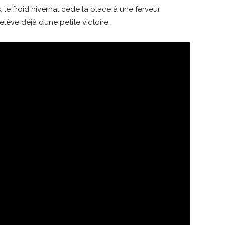
, le froid hivernal cède la place à une ferveur
relève déjà d’une petite victoire.