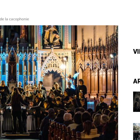
 de la cacophonie
V
A