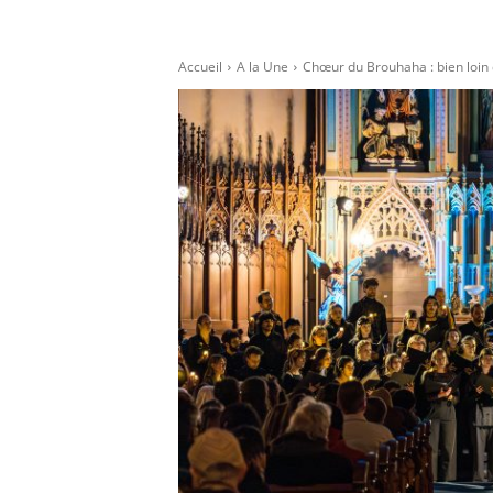
Accueil
A la Une
Chœur du Brouhaha : bien loin