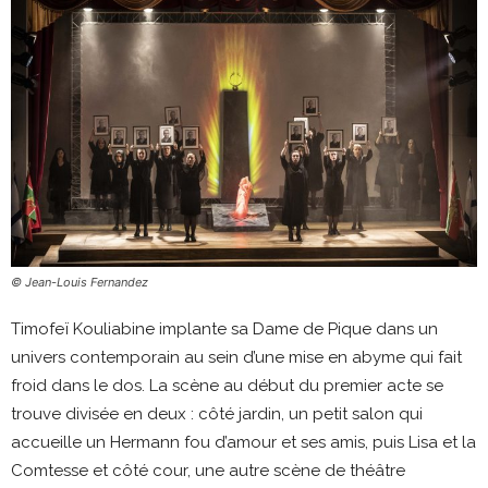
© Jean-Louis Fernandez
Timofeï Kouliabine implante sa Dame de Pique dans un
univers contemporain au sein d’une mise en abyme qui fait
froid dans le dos. La scène au début du premier acte se
trouve divisée en deux : côté jardin, un petit salon qui
accueille un Hermann fou d’amour et ses amis, puis Lisa et la
Comtesse et côté cour, une autre scène de théâtre