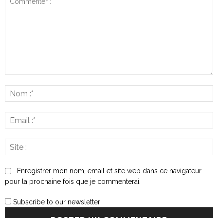
Commenter
:
N
:*
E
:*
S
:
Enregistrer mon nom, email et site web dans ce navigateur
pour la prochaine fois que je commenterai.
Subscribe to our newsletter