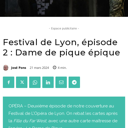
- Espace publicitaire -
Festival de Lyon, épisode
2 : Dame de pique épique
José Pons
21 mars 2024
4
min.
OPÉRA – Deuxième épisode de notre couverture au
Festival de L’Opéra de Lyon. On rebat les cartes après
la
Fille du Far West
, avec une autre carte maîtresse de