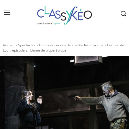
Accueil
Spectacles
Comptes-rendus de spectacles - Lyrique
Festival de
Lyon, épisode 2 : Dame de pique épique